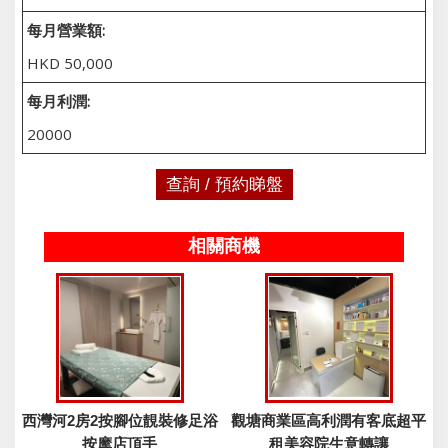
每月營業額:
HKD 50,000
每月利潤:
20000
查詢 / 預約睇盤
相關商機
西灣河2房2按腳位靚裝修足浴
觀塘商業區高利潤有客底超平
按摩店頂手
租美容院生意轉讓