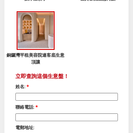
銅鑼灣平租美容院連客底生意
頂讓
立即查詢這個生意盤！
姓名:
*
聯絡電話:
*
電郵地址: