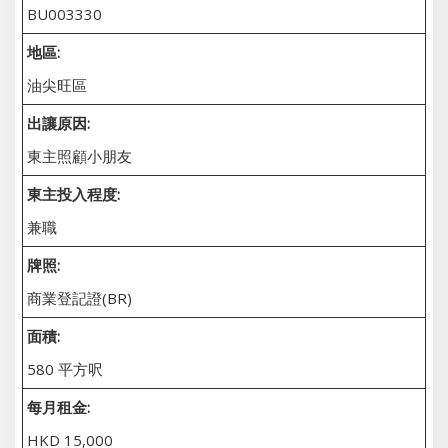
BU003330
地區:
油尖旺區
出讓原因:
東主照顧小朋友
東主投入程度:
兼職
牌照:
商業登記證(BR)
面積:
580 平方呎
每月租金:
HKD 15,000