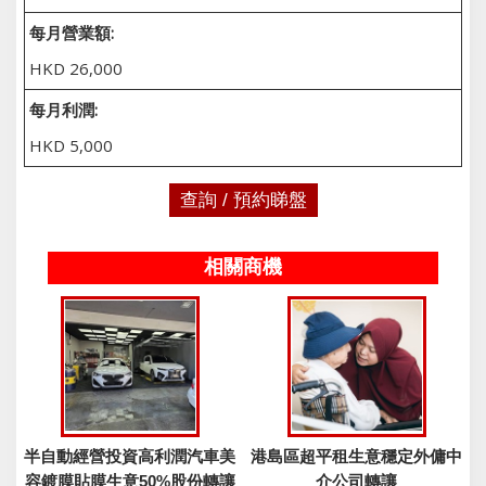
每月營業額:
HKD 26,000
每月利潤:
HKD 5,000
查詢 / 預約睇盤
相關商機
半自動經營投資高利潤汽車美
港島區超平租生意穩定外傭中
容鍍膜貼膜生意50%股份轉讓
介公司轉讓