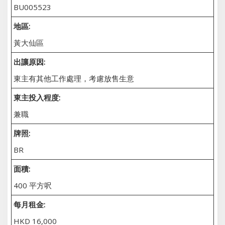
BU005523
地區:
黃大仙區
出讓原因:
東主有其他工作處理，考慮放售生意
東主投入程度:
兼職
牌照:
BR
面積:
400 平方呎
每月租金:
HKD 16,000