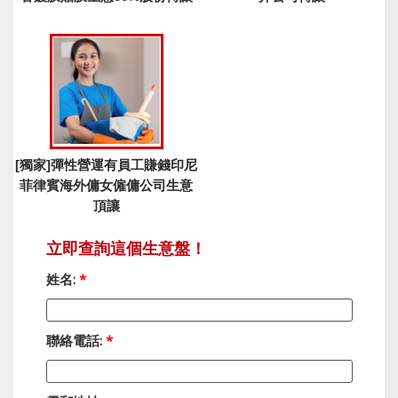
[獨家]彈性營運有員工賺錢印尼
菲律賓海外傭女僱傭公司生意
頂讓
立即查詢這個生意盤！
姓名:
*
聯絡電話:
*