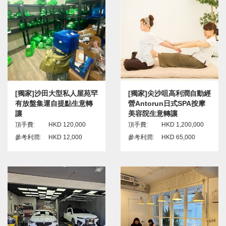
[獨家]沙田大型私人屋苑罕
[獨家]尖沙咀高利潤自動經
有放盤集運自提點生意轉
營Antorun日式SPA按摩
讓
美容院生意轉讓
頂手費:
HKD 120,000
頂手費:
HKD 1,200,000
參考利潤:
HKD 12,000
參考利潤:
HKD 65,000