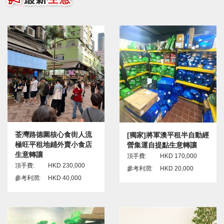
荃灣路德圍核心食街人流
[獨家]將軍澳平租半自動經
極旺平租地鋪外賣小食店
營集運自提點生意轉讓
生意轉讓
頂手費:
HKD 170,000
頂手費:
HKD 230,000
參考利潤:
HKD 20,000
參考利潤:
HKD 40,000