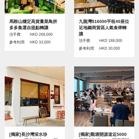
馬鞍山穩定高貨量菜鳥拼
九龍灣$16000平租40座位
多多集運自提點轉讓
近地鐵商貿區人氣食肆轉
讓
頂手費:
HKD 268,000
頂手費:
HKD 188,000
參考利潤:
HKD 33,000
參考利潤:
HKD 30,000
[獨家]長沙灣深水埗
[獨家]觀塘開源道近5000