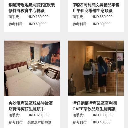
銅鑼灣近地鐵4房課室靚裝
[獨家]高利潤文具精品零售
修持牌教育中心轉讓
店平租商場舖生意頂讓
頂手費:
HKD 180,000
頂手費:
HKD 650,000
參考利潤:
HKD 60,000
參考利潤:
HKD 80,000
尖沙咀商業區靚裝時鐘酒
灣仔銅鑼灣商業區高利潤
店持牌賓館生意頂手
CAFE茶飲品店生意轉讓
頂手費:
HKD 320,000
頂手費:
HKD 130,000
參考利潤:
裝修及牌照轉讓
參考利潤:
HKD 40,000