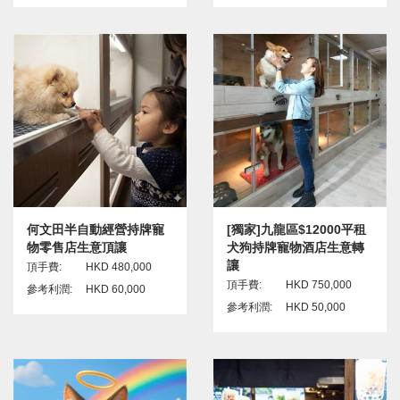
何文田半自動經營持牌寵
[獨家]九龍區$12000平租
物零售店生意頂讓
犬狗持牌寵物酒店生意轉
讓
頂手費:
HKD 480,000
頂手費:
HKD 750,000
參考利潤:
HKD 60,000
參考利潤:
HKD 50,000