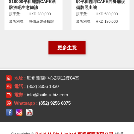
$18000平租地舖CAFE酒
呎平租咖啡CAFE西餐廳設
牌酒吧生意轉讓
備牌照出讓
頂手費:
HKD 280,000
頂手費:
HKD 580,000
參考利潤:
設備及裝修轉讓
參考利潤:
HKD 180,000
更多生意
地址 :
旺角雅蘭中心2期12樓04室
電話 :
(852) 3956 1830
電郵 :
info@build-u-biz.com
Whatsapp :
(852) 9256 6075