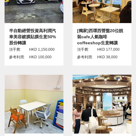
半自動經營投資高利潤汽
[獨家]西環西營盤20位靚
車美容鍍膜貼膜生意50%
裝cafe人氣咖啡
股份轉讓
coffeeshop生意轉讓
頂手費:
HKD 1,150,000
頂手費:
HKD 177,000
參考利潤:
HKD 100,000
參考利潤:
HKD 38,000