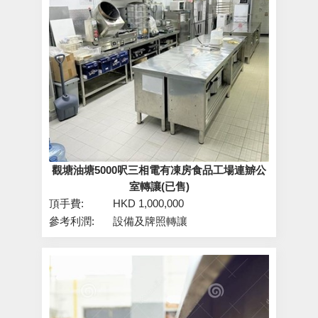
觀塘油塘5000呎三相電有凍房食品工場連辧公
室轉讓(已售)
頂手費:
HKD 1,000,000
參考利潤:
設備及牌照轉讓