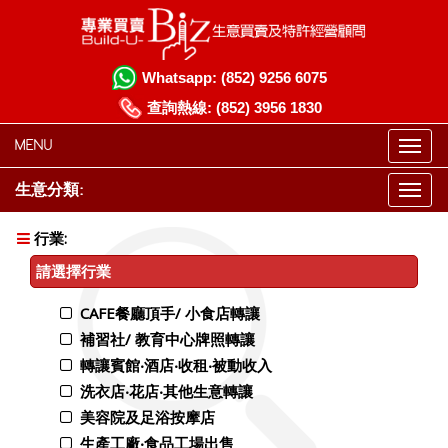
Whatsapp:
(852) 9256 6075
查詢熱線:
(852) 3956 1830
MENU
生意分類:
行業:
請選擇行業
CAFE餐廳頂手/ 小食店轉讓
補習社/ 教育中心牌照轉讓
轉讓賓館‧酒店‧收租‧被動收入
洗衣店‧花店‧其他生意轉讓
美容院及足浴按摩店
生產工廠‧食品工場出售