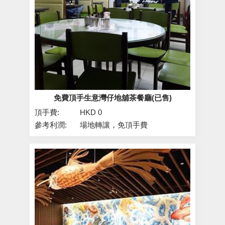
免費頂手生意灣仔地舖茶餐廳(已售)
頂手費:
HKD 0
參考利潤:
場地轉讓，免頂手費