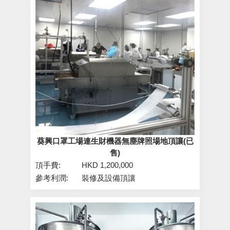
葵興口罩工場連生財機器無塵牌照場地頂讓(已
售)
頂手費:
HKD 1,200,000
參考利潤:
裝修及設備頂讓