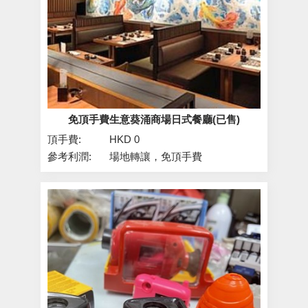
免頂手費生意葵涌商場日式餐廳(已售)
頂手費:
HKD 0
參考利潤:
場地轉讓，免頂手費