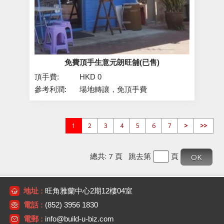
免費頂手生意元朗旺舖(已售)
頂手費:
HKD 0
參考利潤:
場地轉讓，免頂手費
1
2
3
4
5
6
7
>
>>
總共: 7 頁 跳去第
頁
地址 :
旺角雅蘭中心2期12樓04室
電話 :
(852) 3956 1830
電郵 :
info@build-u-biz.com