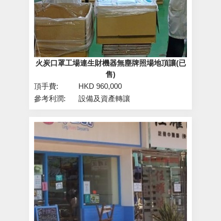
火炭口罩工場連生財機器無塵牌照場地頂讓(已
售)
頂手費:
HKD 960,000
參考利潤:
設備及資產轉讓