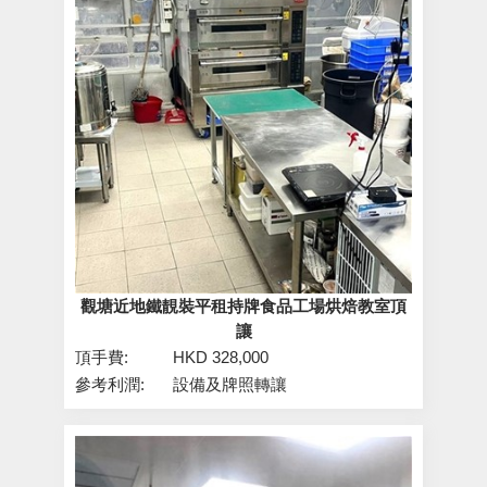
觀塘近地鐵靚裝平租持牌食品工場烘焙教室頂
讓
頂手費:
HKD 328,000
參考利潤:
設備及牌照轉讓