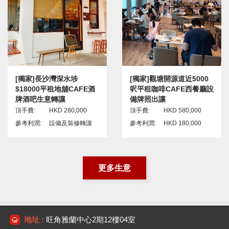
[獨家]長沙灣深水埗
[獨家]觀塘開源道近5000
$18000平租地舖CAFE酒
呎平租咖啡CAFE西餐廳設
牌酒吧生意轉讓
備牌照出讓
頂手費:
HKD 280,000
頂手費:
HKD 580,000
參考利潤:
設備及裝修轉讓
參考利潤:
HKD 180,000
更多生意
地址 :
旺角雅蘭中心2期12樓04室