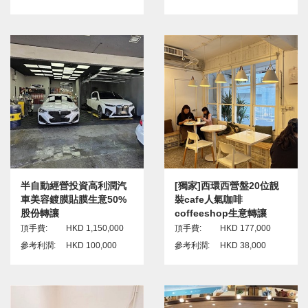
半自動經營投資高利潤汽
[獨家]西環西營盤20位靚
車美容鍍膜貼膜生意50%
裝cafe人氣咖啡
股份轉讓
coffeeshop生意轉讓
頂手費:
HKD 1,150,000
頂手費:
HKD 177,000
參考利潤:
HKD 100,000
參考利潤:
HKD 38,000