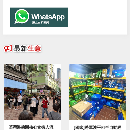
荃灣路德圍核心食街人流
[獨家]將軍澳平租半自動經