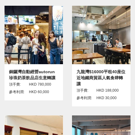
銅鑼灣自動經營autorun
九龍灣$16000平租40座位
珍珠奶茶飲品店生意轉讓
近地鐵商貿區人氣食肆轉
讓
頂手費:
HKD 780,000
頂手費:
HKD 188,000
參考利潤:
HKD 60,000
參考利潤:
HKD 30,000