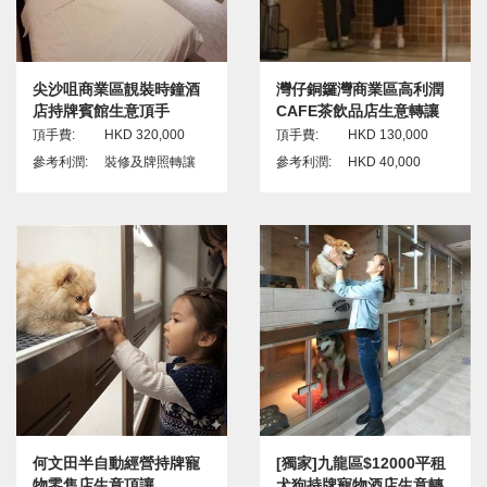
尖沙咀商業區靚裝時鐘酒
灣仔銅鑼灣商業區高利潤
店持牌賓館生意頂手
CAFE茶飲品店生意轉讓
頂手費:
HKD 320,000
頂手費:
HKD 130,000
參考利潤:
裝修及牌照轉讓
參考利潤:
HKD 40,000
何文田半自動經營持牌寵
[獨家]九龍區$12000平租
物零售店生意頂讓
犬狗持牌寵物酒店生意轉