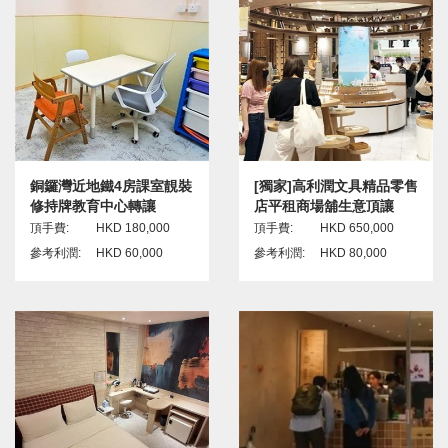
銅鑼灣近地鐵4房課室靚裝
[獨家]高利潤文具精品零售
修持牌教育中心轉讓
店平租商場舖生意頂讓
頂手費:
HKD 180,000
頂手費:
HKD 650,000
參考利潤:
HKD 60,000
參考利潤:
HKD 80,000