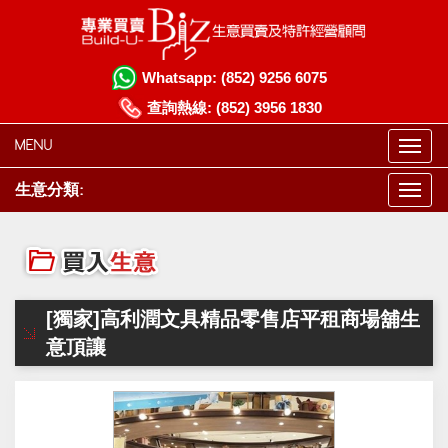
Whatsapp:
(852) 9256 6075
查詢熱線:
(852) 3956 1830
MENU
生意分類:
[獨家]高利潤文具精品零售店平租商場舖生
意頂讓