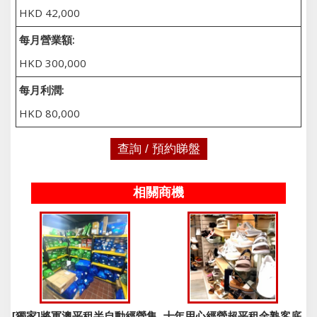
HKD 42,000
每月營業額:
HKD 300,000
每月利潤:
HKD 80,000
查詢 / 預約睇盤
相關商機
[獨家]將軍澳平租半自動經營集
十年用心經營超平租金熟客底