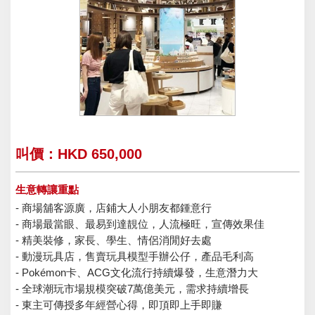
叫價：HKD 650,000
生意轉讓重點
- 商場舖客源廣，店鋪大人小朋友都鍾意行
- 商場最當眼、最易到達靚位，人流極旺，宣傳效果佳
- 精美裝修，家長、學生、情侶消閒好去處
- 動漫玩具店，售賣玩具模型手辦公仔，產品毛利高
- Pokémon卡、ACG文化流行持續爆發，生意潛力大
- 全球潮玩市場規模突破7萬億美元，需求持續增長
- 東主可傳授多年經營心得，即頂即上手即賺