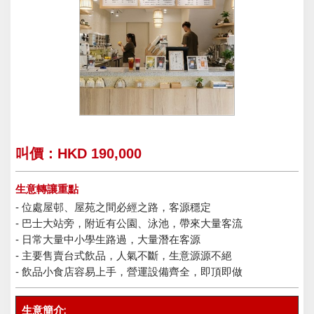
叫價：HKD 190,000
生意轉讓重點
- 位處屋邨、屋苑之間必經之路，客源穩定
- 巴士大站旁，附近有公園、泳池，帶來大量客流
- 日常大量中小學生路過，大量潛在客源
- 主要售賣台式飲品，人氣不斷，生意源源不絕
- 飲品小食店容易上手，營運設備齊全，即頂即做
生意簡介: