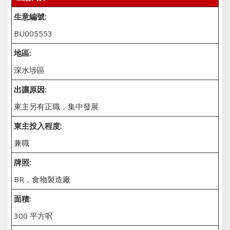
生意編號:
BU005553
地區:
深水埗區
出讓原因:
東主另有正職，集中發展
東主投入程度:
兼職
牌照:
BR，食物製造廠
面積:
300 平方呎