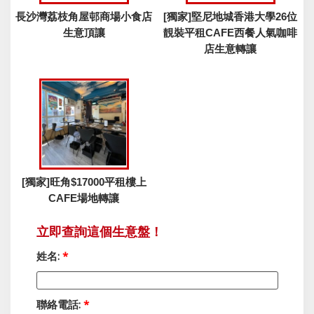
長沙灣荔枝角屋邨商場小食店
[獨家]堅尼地城香港大學26位
生意頂讓
靚裝平租CAFE西餐人氣咖啡
店生意轉讓
[獨家]旺角$17000平租樓上
CAFE場地轉讓
立即查詢這個生意盤！
姓名:
*
聯絡電話:
*