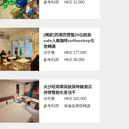
參考利潤:
HKD 12,000
[獨家]西環西營盤20位靚裝
cafe人氣咖啡coffeeshop生
意轉讓
頂手費:
HKD 177,000
參考利潤:
HKD 38,000
尖沙咀商業區靚裝時鐘酒店
持牌賓館生意頂手
頂手費:
HKD 320,000
參考利潤:
裝修及牌照轉讓