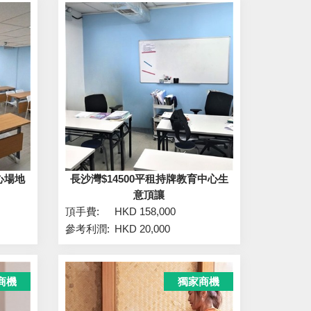
心場地
長沙灣$14500平租持牌教育中心生
意頂讓
頂手費:
HKD 158,000
參考利潤:
HKD 20,000
商機
獨家商機