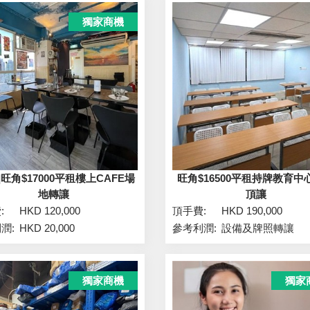
獨家商機
]旺角$17000平租樓上CAFE場
旺角$16500平租持牌教育中
地轉讓
頂讓
:
HKD 120,000
頂手費:
HKD 190,000
潤:
HKD 20,000
參考利潤:
設備及牌照轉讓
獨家商機
獨家