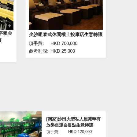
0平租金
尖沙咀泰式休閒樓上按摩店生意轉讓
讓
頂手費:
HKD 700,000
參考利潤:
HKD 25,000
[獨家]沙田大型私人屋苑罕有
放盤集運自提點生意轉讓
頂手費:
HKD 120,000