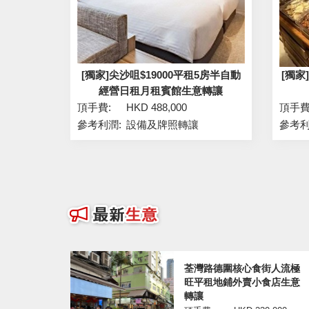
[獨家]尖沙咀$19000平租5房半自動
[獨
經營日租月租賓館生意轉讓
頂手費:
HKD 488,000
頂手費
參考利潤:
設備及牌照轉讓
參考利
荃灣路德圍核心食街人流極
旺平租地鋪外賣小食店生意
轉讓