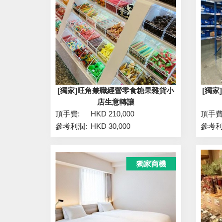
[獨家]旺角兼職經營零食糖果雜貨小
[獨
店生意轉讓
頂手費:
HKD 210,000
頂手費
參考利潤:
HKD 30,000
參考利
獨家商機