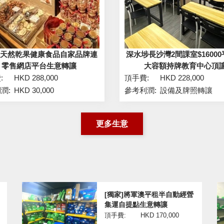
家]天然乾果健康食品自家品牌連
深水埗長沙灣2間課室$1600
零售網店平台生意轉讓
大容額持牌教育中心頂
:
HKD 288,000
頂手費:
HKD 228,000
潤:
HKD 30,000
參考利潤:
設備及牌照轉讓
更多生意
[獨家]將軍澳平租半自動經營
集運自提點生意轉讓
頂手費:
HKD 170,000