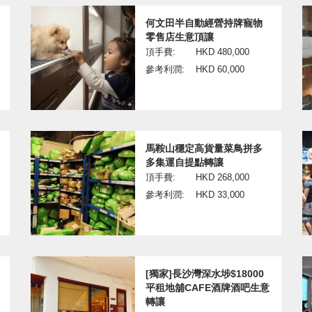
何文田半自動經營持牌寵物
零售店生意頂讓
頂手費:
HKD 480,000
參考利潤:
HKD 60,000
馬鞍山穩定高貨量菜鳥拼多
多集運自提點轉讓
頂手費:
HKD 268,000
參考利潤:
HKD 33,000
[獨家]長沙灣深水埗$18000
平租地舖CAFE酒牌酒吧生意
轉讓