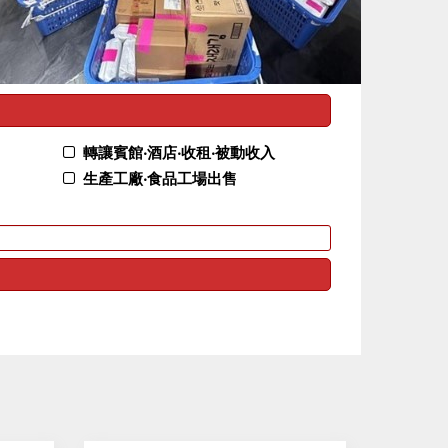
轉讓賓館‧酒店‧收租‧被動收入
生產工廠‧食品工場出售