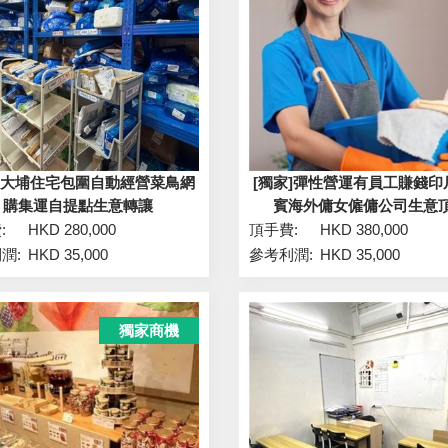
家]大埔住宅包圍自動經營菜鳥網
[獨家]彈性營運有員工賺錢印
購集運自提點生意轉讓
賓海外傭女僱傭公司生意
:
HKD 280,000
頂手費:
HKD 380,000
潤:
HKD 35,000
參考利潤:
HKD 35,000
獨家商機