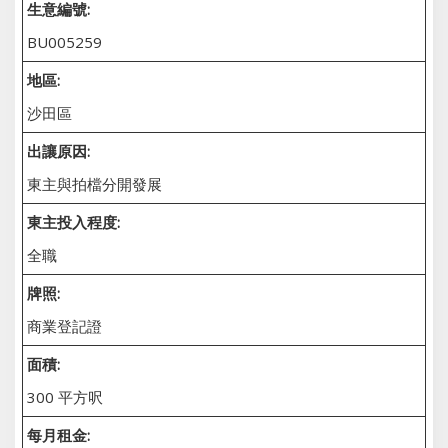
生意編號:
BU005259
地區:
沙田區
出讓原因:
東主與拍檔分開發展
東主投入程度:
全職
牌照:
商業登記證
面積:
300 平方呎
每月租金: