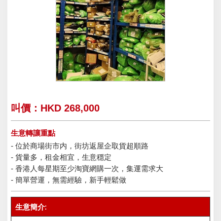
叫價：HKD 268,000
生意轉讓重點
- 位於商場街市内，街坊返屋企取貨超順路
- 貨量多，租金相宜，生意穩定
- 香港人每星期至少淘寶網購一次，集運需求大
- 簡單營運，無需經驗，新手輕鬆做
生意簡介: