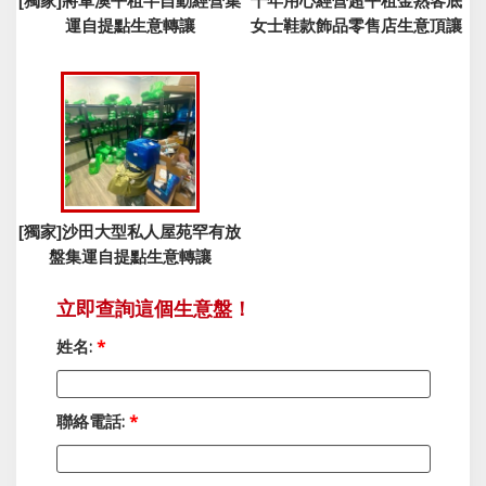
[獨家]將軍澳平租半自動經營集
十年用心經營超平租金熟客底
運自提點生意轉讓
女士鞋款飾品零售店生意頂讓
[獨家]沙田大型私人屋苑罕有放
盤集運自提點生意轉讓
立即查詢這個生意盤！
姓名:
*
聯絡電話:
*