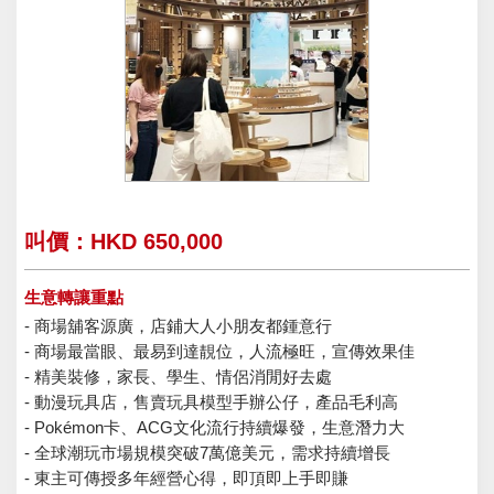
叫價：HKD 650,000
生意轉讓重點
- 商場舖客源廣，店鋪大人小朋友都鍾意行
- 商場最當眼、最易到達靚位，人流極旺，宣傳效果佳
- 精美裝修，家長、學生、情侶消閒好去處
- 動漫玩具店，售賣玩具模型手辦公仔，產品毛利高
- Pokémon卡、ACG文化流行持續爆發，生意潛力大
- 全球潮玩市場規模突破7萬億美元，需求持續增長
- 東主可傳授多年經營心得，即頂即上手即賺