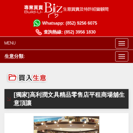
Whatsapp:
(852) 9256 6075
查詢熱線:
(852) 3956 1830
MENU
生意分類:
[獨家]高利潤文具精品零售店平租商場舖生
意頂讓