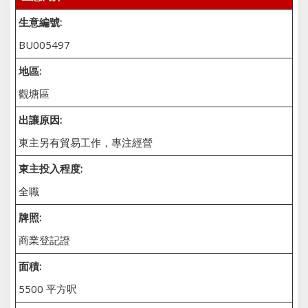
生意編號:
BU005497
地區:
觀塘區
出讓原因:
東主另有貿易工作，專注經營
東主投入程度:
全職
牌照:
商業登記證
面積:
5500 平方呎