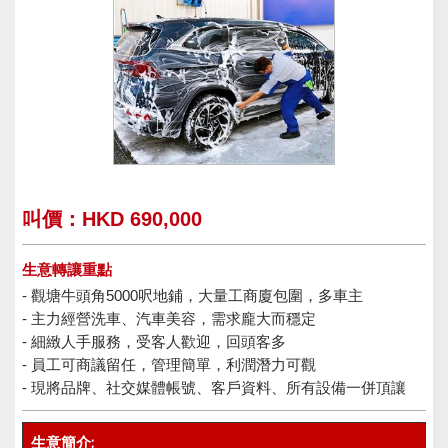
叫價：HKD 690,000
生意轉讓重點
- 觀塘牛頭角5000呎地鋪，大量工商廈包圍，多車主
- 主力經營洗車、汽車美容，需求龐大而穩定
- 細緻人手服務，受客人歡迎，回頭客多
- 員工可商議留任，管理簡單，利潤潛力可觀
- 現將品牌、社交媒體帳號、客戶資料、所有設備一併頂讓
生意簡介: