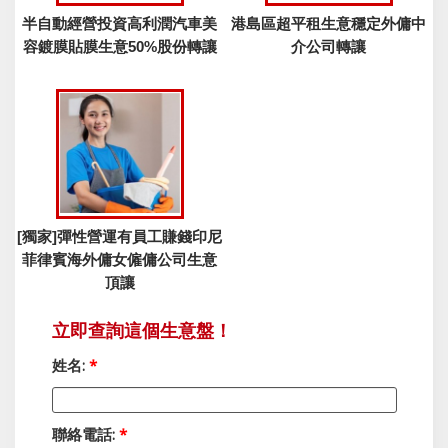
半自動經營投資高利潤汽車美
港島區超平租生意穩定外傭中
容鍍膜貼膜生意50%股份轉讓
介公司轉讓
[獨家]彈性營運有員工賺錢印尼
菲律賓海外傭女僱傭公司生意
頂讓
立即查詢這個生意盤！
姓名:
*
聯絡電話:
*