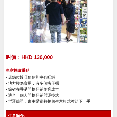
叫價：HKD 130,000
生意轉讓重點
- 店舖位於旺角信和中心旺舖
- 地方極為實用，有多個格仔櫃
- 節省在香港開格仔鋪創業成本
- 適合一個人開格仔鋪營運模式
- 營運簡單，東主樂意將整個生意模式教給下一手
生意簡介: