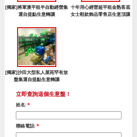
[獨家]將軍澳平租半自動經營集
十年用心經營超平租金熟客底
運自提點生意轉讓
女士鞋款飾品零售店生意頂讓
[獨家]沙田大型私人屋苑罕有放
盤集運自提點生意轉讓
立即查詢這個生意盤！
姓名:
*
聯絡電話:
*