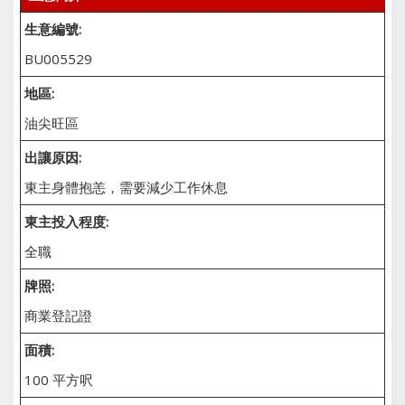
生意編號:
BU005529
地區:
油尖旺區
出讓原因:
東主身體抱恙，需要減少工作休息
東主投入程度:
全職
牌照:
商業登記證
面積:
100 平方呎