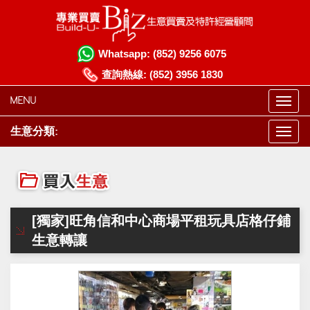
Whatsapp:
(852) 9256 6075
查詢熱線:
(852) 3956 1830
MENU
生意分類:
[獨家]旺角信和中心商場平租玩具店格仔鋪
生意轉讓