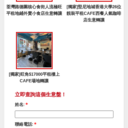
荃灣路德圍核心食街人流極旺
[獨家]堅尼地城香港大學26位
平租地鋪外賣小食店生意轉讓
靚裝平租CAFE西餐人氣咖啡
店生意轉讓
[獨家]旺角$17000平租樓上
CAFE場地轉讓
立即查詢這個生意盤！
姓名:
*
聯絡電話:
*