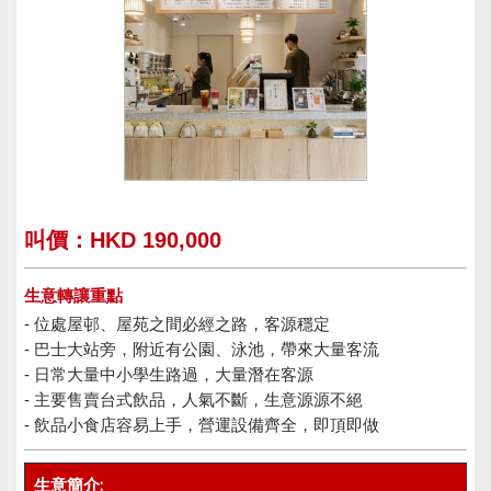
叫價：HKD 190,000
生意轉讓重點
- 位處屋邨、屋苑之間必經之路，客源穩定
- 巴士大站旁，附近有公園、泳池，帶來大量客流
- 日常大量中小學生路過，大量潛在客源
- 主要售賣台式飲品，人氣不斷，生意源源不絕
- 飲品小食店容易上手，營運設備齊全，即頂即做
生意簡介: