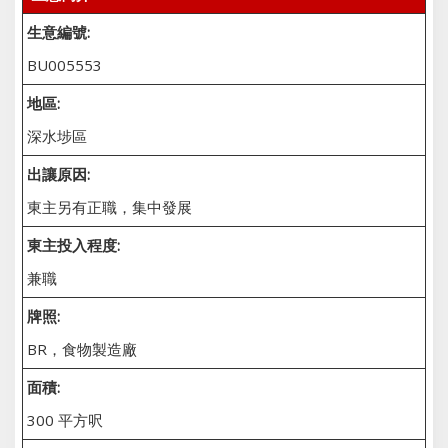
生意編號:
BU005553
地區:
深水埗區
出讓原因:
東主另有正職，集中發展
東主投入程度:
兼職
牌照:
BR，食物製造廠
面積:
300 平方呎