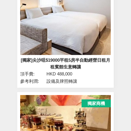
[獨家]尖沙咀$19000平租5房半自動經營日租月
租賓館生意轉讓
頂手費:
HKD 488,000
參考利潤:
設備及牌照轉讓
獨家商機