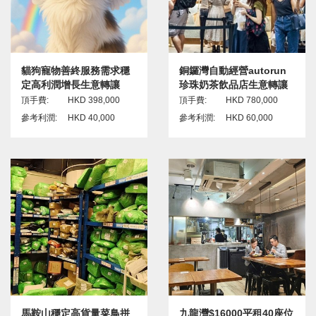
貓狗寵物善終服務需求穩
銅鑼灣自動經營autorun
定高利潤增長生意轉讓
珍珠奶茶飲品店生意轉讓
頂手費:
HKD 398,000
頂手費:
HKD 780,000
參考利潤:
HKD 40,000
參考利潤:
HKD 60,000
馬鞍山穩定高貨量菜鳥拼
九龍灣$16000平租40座位