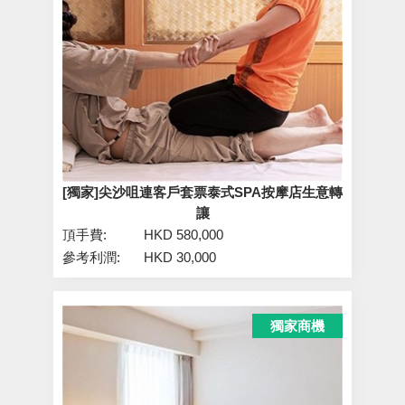
[獨家]尖沙咀連客戶套票泰式SPA按摩店生意轉
讓
頂手費:
HKD 580,000
參考利潤:
HKD 30,000
獨家商機