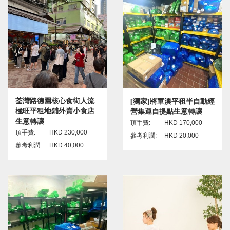
荃灣路德圍核心食街人流
[獨家]將軍澳平租半自動經
極旺平租地鋪外賣小食店
營集運自提點生意轉讓
生意轉讓
頂手費:
HKD 170,000
頂手費:
HKD 230,000
參考利潤:
HKD 20,000
參考利潤:
HKD 40,000