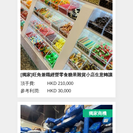
[獨家]旺角兼職經營零食糖果雜貨小店生意轉讓
頂手費:
HKD 210,000
參考利潤:
HKD 30,000
獨家商機