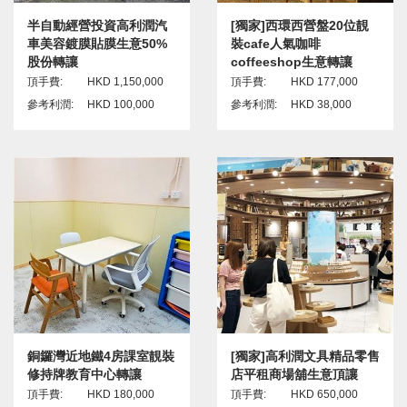
半自動經營投資高利潤汽
[獨家]西環西營盤20位靚
車美容鍍膜貼膜生意50%
裝cafe人氣咖啡
股份轉讓
coffeeshop生意轉讓
頂手費:
HKD 1,150,000
頂手費:
HKD 177,000
參考利潤:
HKD 100,000
參考利潤:
HKD 38,000
銅鑼灣近地鐵4房課室靚裝
[獨家]高利潤文具精品零售
修持牌教育中心轉讓
店平租商場舖生意頂讓
頂手費:
HKD 180,000
頂手費:
HKD 650,000