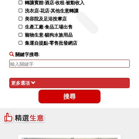
轉讓賓館‧酒店‧收租‧被動收入
洗衣店‧花店‧其他生意轉讓
美容院及足浴按摩店
生產工廠‧食品工場出售
寵物生意‧貓狗水族用品
集運自提點‧零售批發網店
關鍵字搜尋:
更多選項