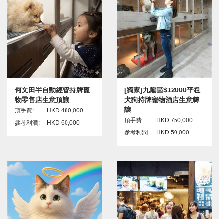
何文田半自動經營持牌寵
[獨家]九龍區$12000平租
物零售店生意頂讓
犬狗持牌寵物酒店生意轉
讓
頂手費:
HKD 480,000
頂手費:
HKD 750,000
參考利潤:
HKD 60,000
參考利潤:
HKD 50,000