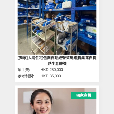
[獨家]大埔住宅包圍自動經營菜鳥網購集運自提
點生意轉讓
頂手費:
HKD 280,000
參考利潤:
HKD 35,000
獨家商機