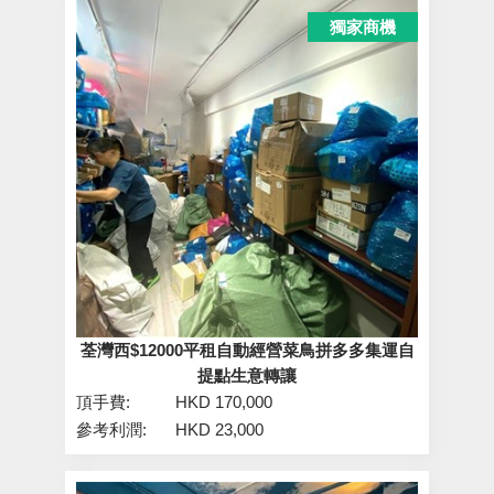
獨家商機
荃灣西$12000平租自動經營菜鳥拼多多集運自
提點生意轉讓
頂手費:
HKD 170,000
參考利潤:
HKD 23,000