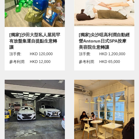
[獨家]沙田大型私人屋苑罕
[獨家]尖沙咀高利潤自動經
有放盤集運自提點生意轉
營Antorun日式SPA按摩
讓
美容院生意轉讓
頂手費:
HKD 120,000
頂手費:
HKD 1,200,000
參考利潤:
HKD 12,000
參考利潤:
HKD 65,000