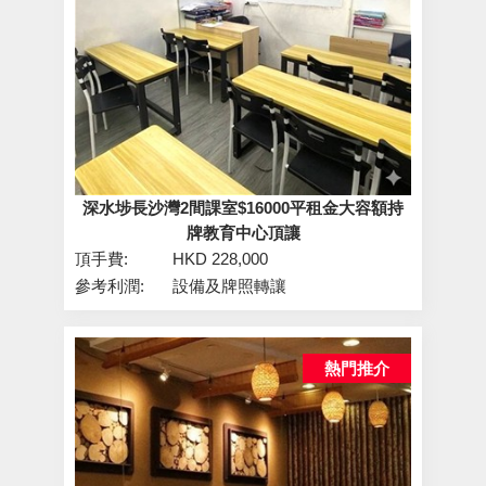
深水埗長沙灣2間課室$16000平租金大容額持
牌教育中心頂讓
頂手費:
HKD 228,000
參考利潤:
設備及牌照轉讓
熱門推介