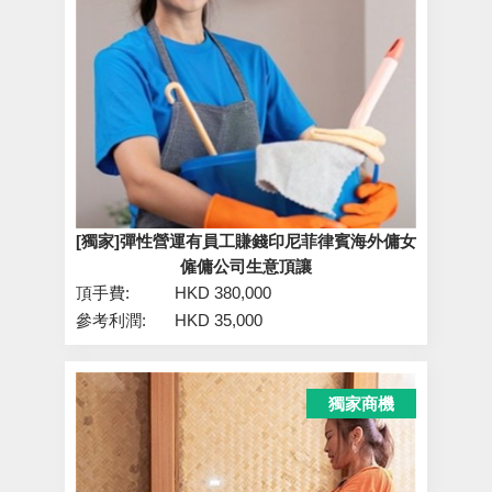
[獨家]彈性營運有員工賺錢印尼菲律賓海外傭女
僱傭公司生意頂讓
頂手費:
HKD 380,000
參考利潤:
HKD 35,000
獨家商機