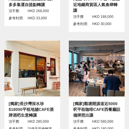
多多集運自提點轉讓
近地鐵商貿區人氣食肆轉
讓
頂手費:
HKD 268,000
頂手費:
HKD 188,000
參考利潤:
HKD 33,000
參考利潤:
HKD 30,000
[獨家]長沙灣深水埗
[獨家]觀塘開源道近5000
$18000平租地舖CAFE酒
呎平租咖啡CAFE西餐廳設
牌酒吧生意轉讓
備牌照出讓
頂手費:
HKD 280,000
頂手費:
HKD 580,000
參考利潤:
設備及裝修轉讓
參考利潤:
HKD 180,000