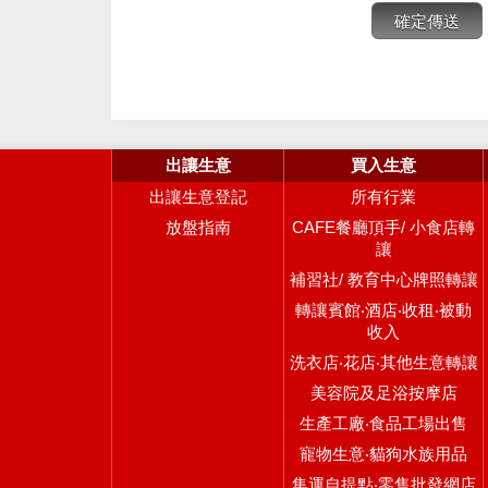
出讓生意
買入生意
出讓生意登記
所有行業
放盤指南
CAFE餐廳頂手/ 小食店轉
讓
補習社/ 教育中心牌照轉讓
轉讓賓館‧酒店‧收租‧被動
收入
洗衣店‧花店‧其他生意轉讓
美容院及足浴按摩店
生產工廠‧食品工場出售
寵物生意‧貓狗水族用品
集運自提點‧零售批發網店