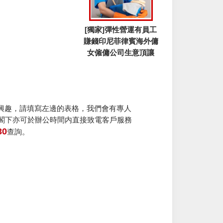
[獨家]彈性營運有員工
賺錢印尼菲律賓海外傭
女僱傭公司生意頂讓
興趣，請填寫左邊的表格，我們會有專人
。閣下亦可於辦公時間内直接致電客戶服務
30
查詢。