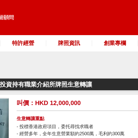
特許經營
牌照資訊
創業專欄
潤投資持有職業介紹所牌照生意轉讓
叫價：HKD 12,000,000
生意轉讓重點
- 投標香港政府項目，委托尋找求職者
- 經營多年，全年生意營業額約2500萬，毛利約300萬