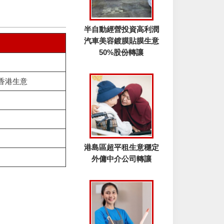
半自動經營投資高利潤
汽車美容鍍膜貼膜生意
50%股份轉讓
香港生意
港島區超平租生意穩定
外傭中介公司轉讓