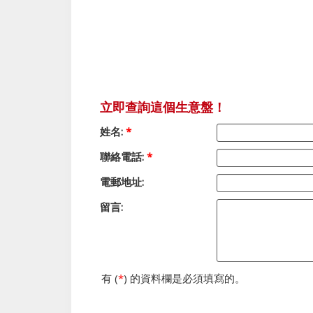
立即查詢這個生意盤！
姓名:
*
聯絡電話:
*
電郵地址:
留言:
有 (
*
) 的資料欄是必須填寫的。