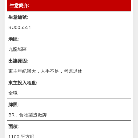
生意簡介:
生意編號:
BU005551
地區:
九龍城區
出讓原因:
東主年紀漸大，人手不足，考慮退休
東主投入程度:
全職
牌照:
BR，食物製造廠牌
面積:
1100 平方呎