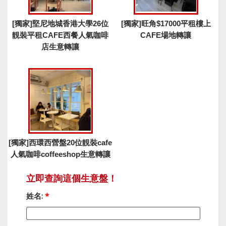
[獨家]堅尼地城香港大學26位
[獨家]旺角$17000平租樓上
靚裝平租CAFE西餐人氣咖啡
CAFE場地轉讓
店生意轉讓
[獨家]西環西營盤20位靚裝cafe
人氣咖啡coffeeshop生意轉讓
立即查詢這個生意盤！
姓名:
*