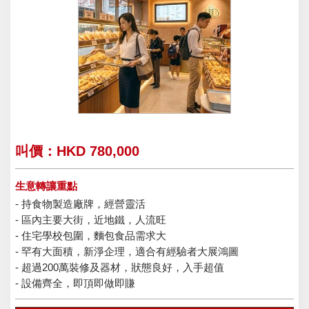
叫價：HKD 780,000
生意轉讓重點
- 持食物製造廠牌，經營靈活
- 區內主要大街，近地鐵，人流旺
- 住宅學校包圍，麵包食品需求大
- 罕有大面積，新淨企理，適合有經驗者大展鴻圖
- 超過200萬裝修及器材，狀態良好，入手超值
- 設備齊全，即頂即做即賺