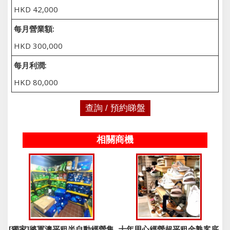
HKD 42,000
每月營業額:
HKD 300,000
每月利潤:
HKD 80,000
查詢 / 預約睇盤
相關商機
[獨家]將軍澳平租半自動經營集
十年用心經營超平租金熟客底