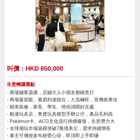
叫價：HKD 650,000
生意轉讓重點
- 商場舖客源廣，店鋪大人小朋友都鍾意行
- 商場最當眼、最易到達靚位，人流極旺，宣傳效果佳
- 精美裝修，家長、學生、情侶消閒好去處
- 動漫玩具店，售賣玩具模型手辦公仔，產品毛利高
- Pokémon卡、ACG文化流行持續爆發，生意潛力大
- 全球潮玩市場規模突破7萬億美元，需求持續增長
- 東主可傳授多年經營心得，即頂即上手即賺