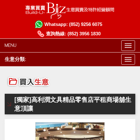
Whatsapp:
(852) 9256 6075
查詢熱線:
(852) 3956 1830
MENU
生意分類:
[獨家]高利潤文具精品零售店平租商場舖生
意頂讓