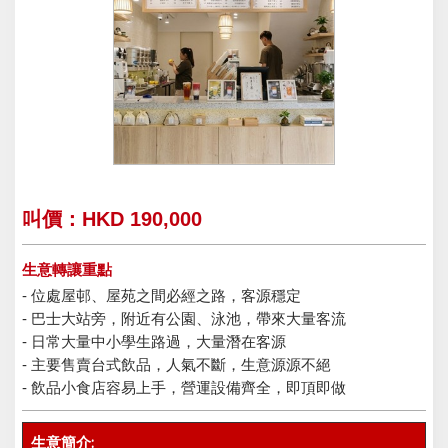
叫價：HKD 190,000
生意轉讓重點
- 位處屋邨、屋苑之間必經之路，客源穩定
- 巴士大站旁，附近有公園、泳池，帶來大量客流
- 日常大量中小學生路過，大量潛在客源
- 主要售賣台式飲品，人氣不斷，生意源源不絕
- 飲品小食店容易上手，營運設備齊全，即頂即做
生意簡介: