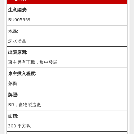
生意編號:
BU005553
地區:
深水埗區
出讓原因:
東主另有正職，集中發展
東主投入程度:
兼職
牌照:
BR，食物製造廠
面積:
300 平方呎