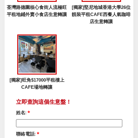
荃灣路德圍核心食街人流極旺
[獨家]堅尼地城香港大學26位
平租地鋪外賣小食店生意轉讓
靚裝平租CAFE西餐人氣咖啡
店生意轉讓
[獨家]旺角$17000平租樓上
CAFE場地轉讓
立即查詢這個生意盤！
姓名:
*
聯絡電話:
*