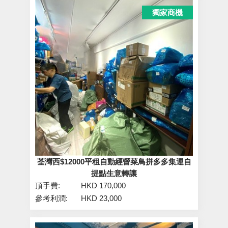
獨家商機
荃灣西$12000平租自動經營菜鳥拼多多集運自
提點生意轉讓
頂手費:
HKD 170,000
參考利潤:
HKD 23,000