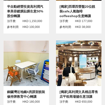
半自動經營投資高利潤汽
[獨家]西環西營盤20位靚
車美容鍍膜貼膜生意50%
裝cafe人氣咖啡
股份轉讓
coffeeshop生意轉讓
頂手費:
HKD 1,150,000
頂手費:
HKD 177,000
參考利潤:
HKD 100,000
參考利潤:
HKD 38,000
銅鑼灣近地鐵4房課室靚裝
[獨家]高利潤文具精品零售
修持牌教育中心轉讓
店平租商場舖生意頂讓
頂手費:
HKD 180,000
頂手費:
HKD 650,000