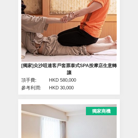
[獨家]尖沙咀連客戶套票泰式SPA按摩店生意轉
讓
頂手費:
HKD 580,000
參考利潤:
HKD 30,000
獨家商機