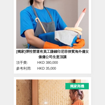
[獨家]彈性營運有員工賺錢印尼菲律賓海外傭女
僱傭公司生意頂讓
頂手費:
HKD 380,000
參考利潤:
HKD 35,000
獨家商機