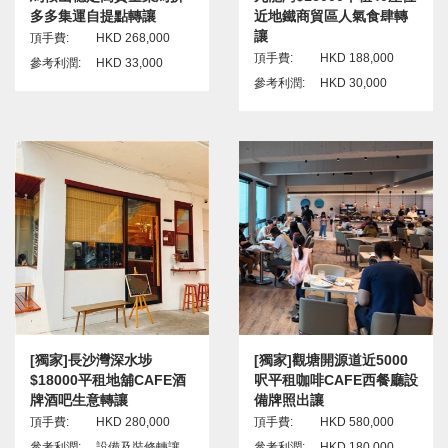
多多集運自提點轉讓
近地鐵商貿區人氣食肆轉
讓
頂手費:
HKD 268,000
頂手費:
HKD 188,000
參考利潤:
HKD 33,000
參考利潤:
HKD 30,000
[獨家]長沙灣深水埗
[獨家]觀塘開源道近5000
$18000平租地舖CAFE酒
呎平租咖啡CAFE西餐廳設
牌酒吧生意轉讓
備牌照出讓
頂手費:
HKD 280,000
頂手費:
HKD 580,000
參考利潤:
設備及裝修轉讓
參考利潤:
HKD 180,000