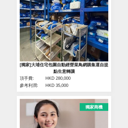
[獨家]大埔住宅包圍自動經營菜鳥網購集運自提
點生意轉讓
頂手費:
HKD 280,000
參考利潤:
HKD 35,000
獨家商機