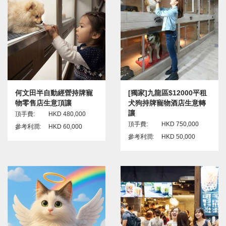
何文田半自動經營持牌寵
[獨家]九龍區$12000平租
物零售店生意頂讓
犬狗持牌寵物酒店生意轉
讓
頂手費:
HKD 480,000
頂手費:
HKD 750,000
參考利潤:
HKD 60,000
參考利潤:
HKD 50,000