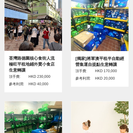
荃灣路德圍核心食街人流
[獨家]將軍澳平租半自動經
極旺平租地鋪外賣小食店
營集運自提點生意轉讓
生意轉讓
頂手費:
HKD 170,000
頂手費:
HKD 230,000
參考利潤:
HKD 20,000
參考利潤:
HKD 40,000