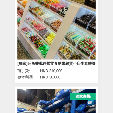
[獨家]旺角兼職經營零食糖果雜貨小店生意轉讓
頂手費:
HKD 210,000
參考利潤:
HKD 30,000
獨家商機