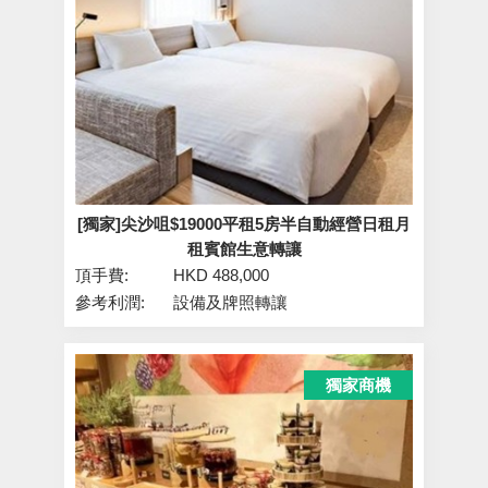
[獨家]尖沙咀$19000平租5房半自動經營日租月
租賓館生意轉讓
頂手費:
HKD 488,000
參考利潤:
設備及牌照轉讓
獨家商機