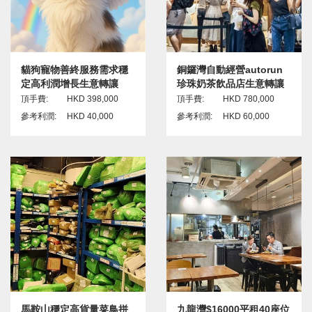
貓狗寵物善終服務需求穩
銅鑼灣自動經營autorun
定高利潤增長生意轉讓
珍珠奶茶飲品店生意轉讓
頂手費:
HKD 398,000
頂手費:
HKD 780,000
參考利潤:
HKD 40,000
參考利潤:
HKD 60,000
馬鞍山穩定高貨量菜鳥拼
九龍灣$16000平租40座位