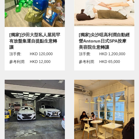
[獨家]沙田大型私人屋苑罕
[獨家]尖沙咀高利潤自動經
有放盤集運自提點生意轉
營Antorun日式SPA按摩
讓
美容院生意轉讓
頂手費:
HKD 120,000
頂手費:
HKD 1,200,000
參考利潤:
HKD 12,000
參考利潤:
HKD 65,000