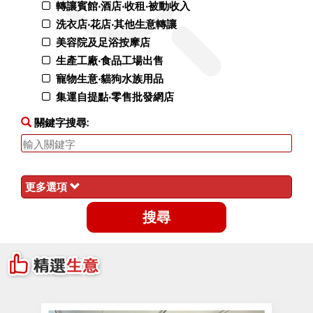
轉讓賓館‧酒店‧收租‧被動收入
洗衣店‧花店‧其他生意轉讓
美容院及足浴按摩店
生產工廠‧食品工場出售
寵物生意‧貓狗水族用品
集運自提點‧零售批發網店
關鍵字搜尋:
更多選項