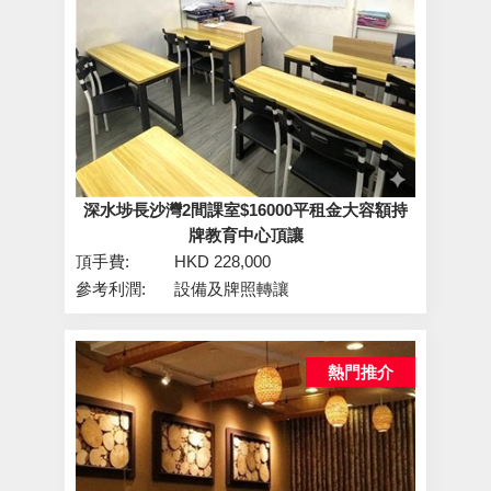
深水埗長沙灣2間課室$16000平租金大容額持
牌教育中心頂讓
頂手費:
HKD 228,000
參考利潤:
設備及牌照轉讓
熱門推介