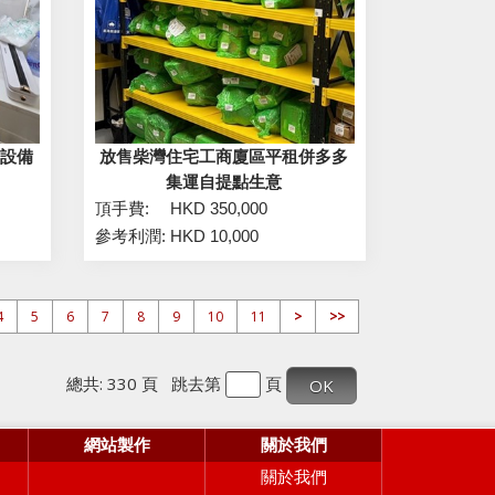
修設備
放售柴灣住宅工商廈區平租併多多
集運自提點生意
頂手費:
HKD 350,000
參考利潤:
HKD 10,000
4
5
6
7
8
9
10
11
>
>>
總共: 330 頁 跳去第
頁
網站製作
關於我們
關於我們