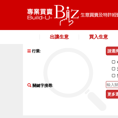
出讓生意
買入生意
行業:
請選
關鍵字搜尋:
更多