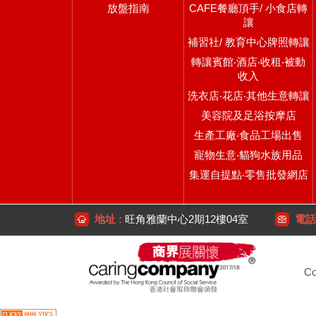
放盤指南
CAFE餐廳頂手/ 小食店轉
讓
補習社/ 教育中心牌照轉讓
轉讓賓館‧酒店‧收租‧被動
收入
洗衣店‧花店‧其他生意轉讓
美容院及足浴按摩店
生產工廠‧食品工場出售
寵物生意‧貓狗水族用品
集運自提點‧零售批發網店
地址 :
旺角雅蘭中心2期12樓04室
電話 
Co