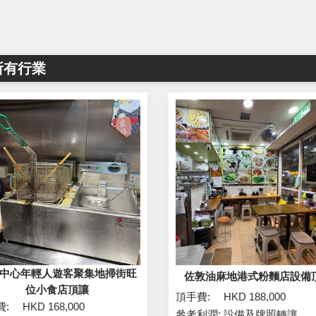
所有行業
中心年輕人遊客聚集地掃街旺
佐敦油麻地港式粉麵店設備
位小食店頂讓
頂手費:
HKD 188,000
費:
HKD 168,000
參考利潤:
設備及牌照轉讓