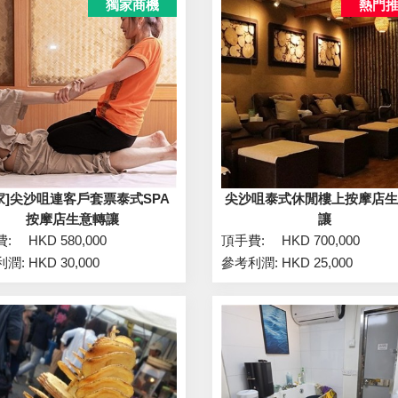
獨家商機
熱門
家]尖沙咀連客戶套票泰式SPA
尖沙咀泰式休閒樓上按摩店
按摩店生意轉讓
讓
費:
HKD 580,000
頂手費:
HKD 700,000
利潤:
HKD 30,000
參考利潤:
HKD 25,000