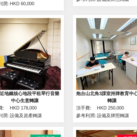
利潤:
HKD 60,000
近地鐵核心地段平租琴行音樂
炮台山北角3課室持牌教育中
中心生意轉讓
轉讓
費:
HKD 178,000
頂手費:
HKD 250,000
利潤:
設備及資產轉讓
參考利潤:
設備及牌照轉讓