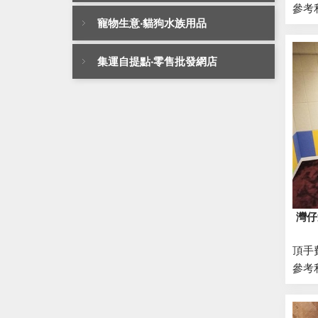
參考
寵物生意‧貓狗水族用品
集運自提點‧零售批發網店
灣仔
頂手
參考