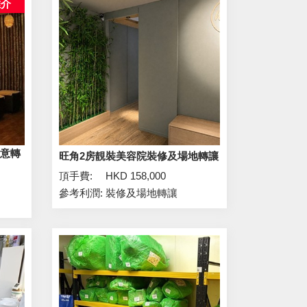
推介
生意轉
旺角2房靚裝美容院裝修及場地轉讓
頂手費:
HKD 158,000
參考利潤:
裝修及場地轉讓