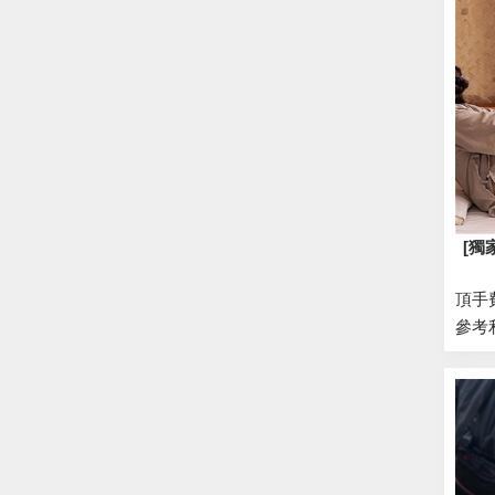
[獨
頂手
參考