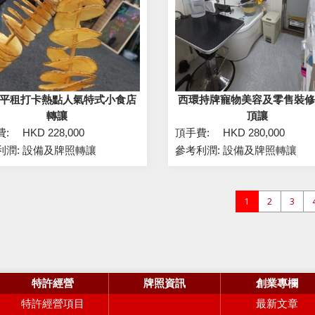
平租打卡熱點人氣特式小食店
西環持牌寵物美容及零售裝
轉讓
頂讓
費:
HKD 228,000
頂手費:
HKD 280,000
利潤:
設備及牌照轉讓
參考利潤:
設備及牌照轉讓
1
2
3
特許經營
牌照資訊
創業專欄
特許經營項目
最新文章