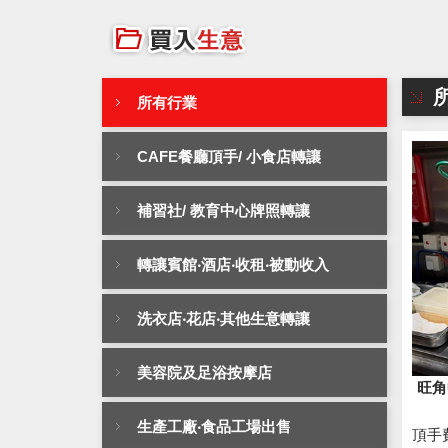
所有行業
CAFE餐廳頂手/ 小食店轉讓
補習社/ 教育中心牌照轉讓
轉讓賓館‧酒店‧收租‧被動收入
洗衣店‧花店‧其他生意轉讓
美容院及足浴按摩店
旺角
生產工廠‧食品工場出售
頂手