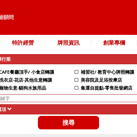
特許經營
牌照資訊
創業專欄
擇行業
CAFE餐廳頂手/ 小食店轉讓
補習社/ 教育中心牌照轉讓
洗衣店‧花店‧其他生意轉讓
美容院及足浴按摩店
寵物生意‧貓狗水族用品
集運自提點‧零售批發網店
選項