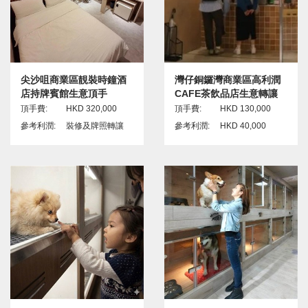
尖沙咀商業區靚裝時鐘酒
灣仔銅鑼灣商業區高利潤
店持牌賓館生意頂手
CAFE茶飲品店生意轉讓
頂手費:
HKD 320,000
頂手費:
HKD 130,000
參考利潤:
裝修及牌照轉讓
參考利潤:
HKD 40,000