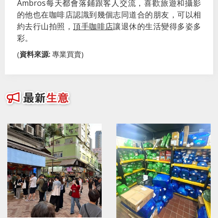
Ambros每天都會落鋪跟客人交流，喜歡旅遊和攝影
的他也在咖啡店認識到幾個志同道合的朋友，可以相
約去行山拍照，
頂手咖啡店
讓退休的生活變得多姿多
彩。
(
資料來源:
專業買賣)