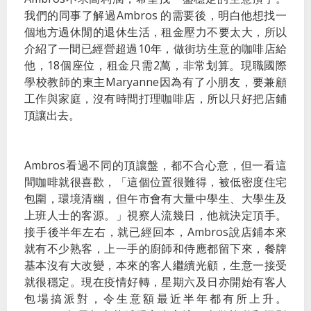
我們的同事了解過Ambros 的需要後，明白他想找一
個地方過休閒的退休生活，租金壓力不要太大，所以
介紹了一間已經營超過10年，做街坊生意的咖啡店給
他，18個座位，租金只需2萬，非常划算。現職國際
學校教師的東主Maryanne因為有了小朋友，要兼顧
工作與家庭，沒有時間打理咖啡店，所以只好把店鋪
頂讓出去。
Ambros看過不同的頂讓盤，都不合心意，但一看這
間咖啡就很喜歡，「這個位置很難得，被低密度住宅
包圍，環境清幽，但午市會有大量中學生、大學生及
上班人士的客源。」視察人流幾日，他就決定頂手。
接手後半年左右，就已經回本，Ambros說店鋪本來
就有不少熟客，上一手的廚師和侍應都留下來，餐牌
基本沒有大改變，本來的客人繼續光顧，生意一接受
就很穩定。現在疫情好轉，星期六及日亦開始有客人
包場搞派對，令生意額最近半年都有所上升。