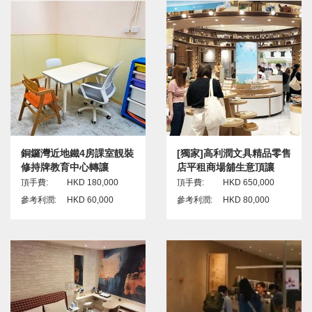
銅鑼灣近地鐵4房課室靚裝
[獨家]高利潤文具精品零售
修持牌教育中心轉讓
店平租商場舖生意頂讓
頂手費:
HKD 180,000
頂手費:
HKD 650,000
參考利潤:
HKD 60,000
參考利潤:
HKD 80,000