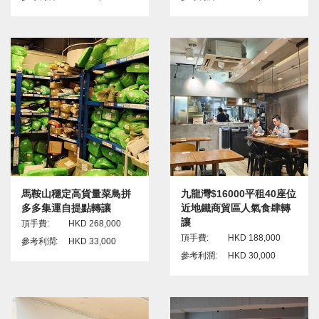
馬鞍山穩定高貨量菜鳥拼
九龍灣$16000平租40座位
多多集運自提點轉讓
近地鐵商貿區人氣食肆轉
讓
頂手費:
HKD 268,000
頂手費:
HKD 188,000
參考利潤:
HKD 33,000
參考利潤:
HKD 30,000