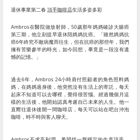
退休事業第二春
頂手咖啡店
生活多姿多彩
Ambros在醫院做放射師，50歲那年媽媽確診大腸癌
第三期，他立刻提早退休陪媽媽抗癌。「雖然媽媽抗
癌6年終究不敵病魔而往生，但在抗癌的那些年，我們
擁有苦樂參半的時光，如今回想，畢竟是一段沒有遺
憾的記憶。」
過去6年，Ambros 24小時肩付照顧者的角色照料媽
媽，在媽媽過身後，他突然沒有生活上的寄託，每天
起床不知道可以去哪裡，覺得很苦惱。經過幾個月這
樣的生活後，他開始認真考慮自己未來的人生。他一
直嚮往退休後開一間咖啡店，每天可以站在吧台沖泡
咖啡，時不時與客人聊天。
Ambros不求高利潤，希望找一盤穩定的生意頂手。