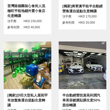
荃灣路德圍核心食街人流
[獨家]將軍澳平租半自動經
極旺平租地鋪外賣小食店
營集運自提點生意轉讓
生意轉讓
頂手費:
HKD 170,000
頂手費:
HKD 230,000
參考利潤:
HKD 20,000
參考利潤:
HKD 40,000
[獨家]沙田大型私人屋苑罕
半自動經營投資高利潤汽
有放盤集運自提點生意轉
車美容鍍膜貼膜生意50%
讓
股份轉讓