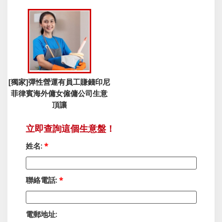
[獨家]彈性營運有員工賺錢印尼
菲律賓海外傭女僱傭公司生意
頂讓
立即查詢這個生意盤！
姓名:
*
聯絡電話:
*
電郵地址: