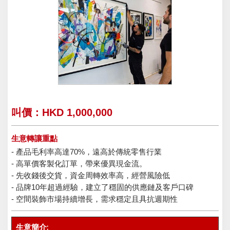
叫價：HKD 1,000,000
生意轉讓重點
- 產品毛利率高達70%，遠高於傳統零售行業
- 高單價客製化訂單，帶來優異現金流。
- 先收錢後交貨，資金周轉效率高，經營風險低
- 品牌10年超過經驗，建立了穩固的供應鏈及客戶口碑
- 空間裝飾市場持續增長，需求穩定且具抗週期性
生意簡介: