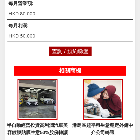
每月營業額:
HKD 80,000
每月利潤:
HKD 50,000
查詢 / 預約睇盤
相關商機
半自動經營投資高利潤汽車美
港島區超平租生意穩定外傭中
容鍍膜貼膜生意50%股份轉讓
介公司轉讓