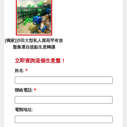
[獨家]沙田大型私人屋苑罕有放
盤集運自提點生意轉讓
立即查詢這個生意盤！
姓名:
*
聯絡電話:
*
電郵地址: