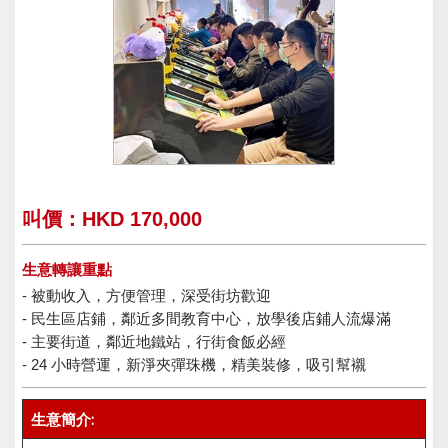
叫價：HKD 170,000
生意轉讓重點
- 被動收入，方便管理，深受街坊歡迎
- 民生區店鋪，鄰近多間教育中心，放學後店鋪人流爆滿
- 主要街道，鄰近地鐵站，行街食飯必經
- 24 小時營運，新淨夾彈珠機，精美裝修，吸引幫襯
生意簡介: