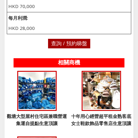
HKD 70,000
每月利潤:
HKD 28,000
查詢 / 預約睇盤
相關商機
觀塘大型屋村住宅區兼職營運
十年用心經營超平租金熟客底
集運自提點生意頂讓
女士鞋款飾品零售店生意頂讓