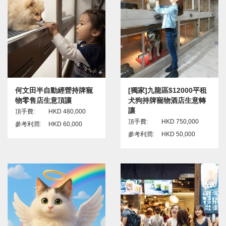
何文田半自動經營持牌寵
[獨家]九龍區$12000平租
物零售店生意頂讓
犬狗持牌寵物酒店生意轉
讓
頂手費:
HKD 480,000
頂手費:
HKD 750,000
參考利潤:
HKD 60,000
參考利潤:
HKD 50,000