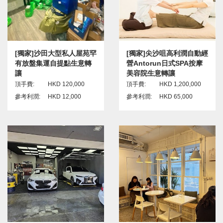
[獨家]沙田大型私人屋苑罕
[獨家]尖沙咀高利潤自動經
有放盤集運自提點生意轉
營Antorun日式SPA按摩
讓
美容院生意轉讓
頂手費:
HKD 120,000
頂手費:
HKD 1,200,000
參考利潤:
HKD 12,000
參考利潤:
HKD 65,000