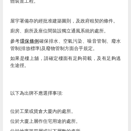
體裝置工程。
屋宇署備存的經批准建築圖則，及政府租契的條件。
廚房、廁所及座位間裝設獨立通風系統的處所。
環保條例
參考
確保排水、空氣污染、噪音管制、廢水
(
)
管制
排放標準
及廢物管制方面合乎規定。
如果是樓上舖，請確定樓面有足夠荷載，及有足夠逃
生途徑。
以下為出牌不應選擇事項:
位於工業或貨倉大廈內的處所。
位於大廈上層作住宅用途的處所。