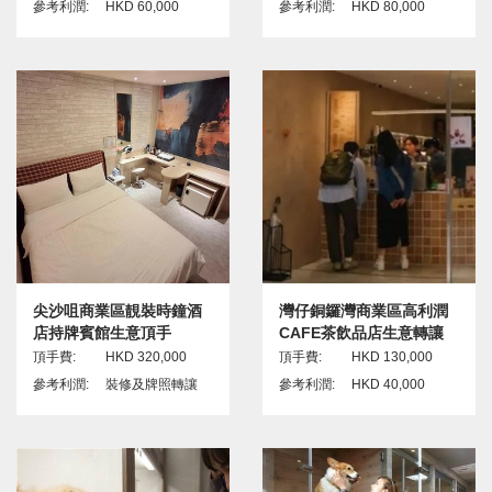
參考利潤:
HKD 60,000
參考利潤:
HKD 80,000
尖沙咀商業區靚裝時鐘酒
灣仔銅鑼灣商業區高利潤
店持牌賓館生意頂手
CAFE茶飲品店生意轉讓
頂手費:
HKD 320,000
頂手費:
HKD 130,000
參考利潤:
裝修及牌照轉讓
參考利潤:
HKD 40,000