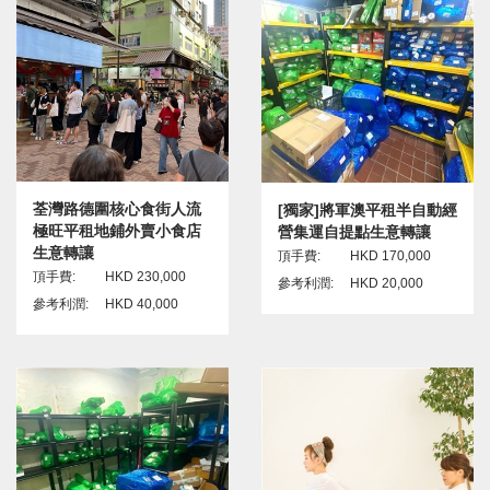
荃灣路德圍核心食街人流
[獨家]將軍澳平租半自動經
極旺平租地鋪外賣小食店
營集運自提點生意轉讓
生意轉讓
頂手費:
HKD 170,000
頂手費:
HKD 230,000
參考利潤:
HKD 20,000
參考利潤:
HKD 40,000