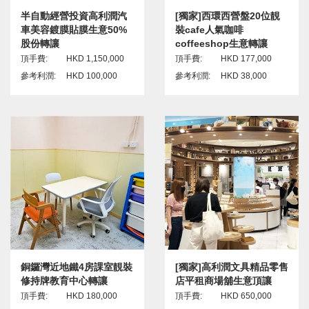
半自動經營投資高利潤汽
[獨家]西環西營盤20位靚
車美容鍍膜貼膜生意50%
裝cafe人氣咖啡
股份轉讓
coffeeshop生意轉讓
頂手費:
HKD 1,150,000
頂手費:
HKD 177,000
參考利潤:
HKD 100,000
參考利潤:
HKD 38,000
銅鑼灣近地鐵4房課室靚裝
[獨家]高利潤文具精品零售
修持牌教育中心轉讓
店平租商場舖生意頂讓
頂手費:
HKD 180,000
頂手費:
HKD 650,000