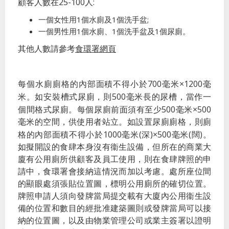
25-100
:
顧客人數在
人
1
1
;
一個女性用
個水廁及
個洗手盆
1
1
1
一個男性用
個水廁、
個洗手盆及
個尿廁。
食環署網頁
其他人數請參考
700
×1200
每個水廁廁格的內部面積不得小於
毫米
毫
500
米。如安裝槽式尿廁，則
毫米長的尿槽，當作一
500
×500
個間格式尿廁。每個尿廁前面須有至少
毫米
毫米的空間，供使用者站立。如設置尿廁廁格，則廁
1000
(
)×500
(
)
格的內部面積不得小於
毫米
深
毫米
闊
。
如擬開設的食肆本身沒有衞生設備，但所在的商業大
廈有公用廁所供顧客及員工使用，則在食肆牌照的申
請中，食環署會接納這情況而加以考慮。處所座位間
的顯眼處須張貼位置圖，標明公用廁所的確切位置。
牌照申請人須向發牌當局提交載有大廈內公用衞生設
備的位置和數目的經批准建築圖則或發牌當局可以接
納的位置圖，以及由物業管理公司或業主簽署以證明