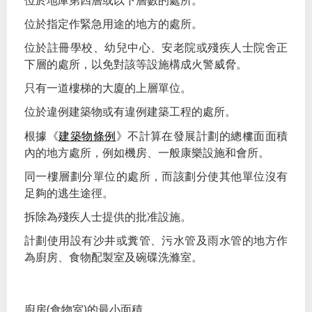
位於地庫第四層或以下層數的處所。
位於指定作緊急用途的地方的處所。
位於註冊學校、幼兒中心、安老院或殘疾人士院舍正
下層的處所，以免對該等設施構成火警威脅。
只有一道樓梯的大廈的上層單位。
位於違例建築物或有違例建築工程的處所。
建築物條例
根據《
》不計算在發展計劃的總樓面面積
內的地方處所，例如機房、一般康樂設施和會所。
同一樓層劃分單位的處所，而該劃分使其他單位沒有
足夠的逃生途徑。
拆除為殘疾人士提供的批准設施。
計劃使用設有沙井或糞管、污水管及雨水管的地方作
為廚房、食物配製室及碗碟洗滌室。
(
)
廚房
食物室
的最小面積