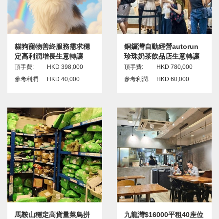
貓狗寵物善終服務需求穩
銅鑼灣自動經營autorun
定高利潤增長生意轉讓
珍珠奶茶飲品店生意轉讓
頂手費:
HKD 398,000
頂手費:
HKD 780,000
參考利潤:
HKD 40,000
參考利潤:
HKD 60,000
馬鞍山穩定高貨量菜鳥拼
九龍灣$16000平租40座位