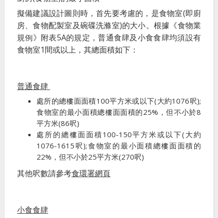
(
擬備建議設計圖則時，首先要考慮的，是食物室
即廚
)
房、食物配製室及碗碟洗滌室
的大小。根據《食物業
5A
規例》附表
的規定，普通食肆及小食食肆均須設有
1
食物室
間或以上，其總面積如下：
普通食肆
100
(
1076
);
處所的總樓面面積
平方米或以下
大約
呎
25%
8
食物室的最小面積總樓面面積的
，但不小於
(86
)
平方米
呎
100-150
(
處所的總樓面面積
平方米或以下
大約
1076-1615
);
呎
食物室的最小面積總樓面面積的
22%
25
(270
)
，但不小於
平方米
呎
食環署網頁
其他呎數請參考
小食食肆