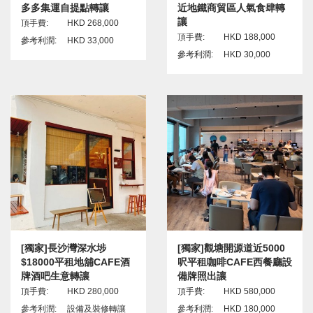
多多集運自提點轉讓
近地鐵商貿區人氣食肆轉
讓
頂手費:
HKD 268,000
頂手費:
HKD 188,000
參考利潤:
HKD 33,000
參考利潤:
HKD 30,000
[獨家]長沙灣深水埗
[獨家]觀塘開源道近5000
$18000平租地舖CAFE酒
呎平租咖啡CAFE西餐廳設
牌酒吧生意轉讓
備牌照出讓
頂手費:
HKD 280,000
頂手費:
HKD 580,000
參考利潤:
設備及裝修轉讓
參考利潤:
HKD 180,000